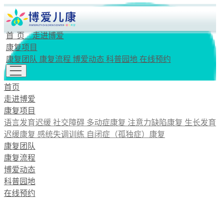
首页
走进博爱
康复项目
康复团队
康复流程
博爱动态
科普园地
在线预约
首页
走进博爱
康复项目
语言发育迟缓
社交障碍
多动症康复
注意力缺陷康复
生长发育
迟缓康复
感统失调训练
自闭症（孤独症）康复
康复团队
康复流程
博爱动态
科普园地
在线预约