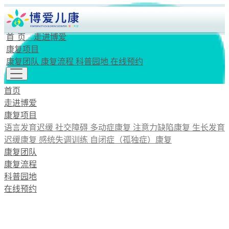
首页
走进博爱
康复项目
康复团队
康复流程
科普园地
在线预约
首页
走进博爱
康复项目
语言发育迟缓
社交障碍
多动症康复
注意力缺陷康复
生长发育
迟缓康复
感统失调训练
自闭症（孤独症）康复
康复团队
康复流程
科普园地
在线预约